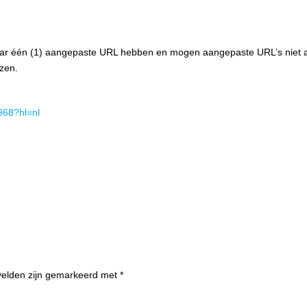
r één (1) aangepaste URL hebben en mogen aangepaste URL’s niet 
zen.
968?hl=nl
 velden zijn gemarkeerd met
*