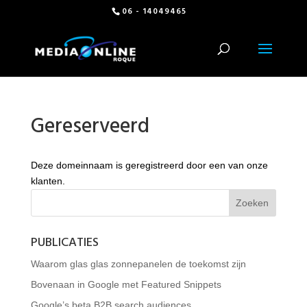
06 - 14049465
Gereserveerd
Deze domeinnaam is geregistreerd door een van onze
klanten.
PUBLICATIES
Waarom glas glas zonnepanelen de toekomst zijn
Bovenaan in Google met Featured Snippets
Google’s beta B2B search audiences