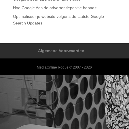
Hoe Google Ads de advertentiepositie bepaalt
Optimaliseer je website volgens de laatste Google
Search Updates
Algemene Voorwaarden
MediaOnline Roque © 2007 - 2026